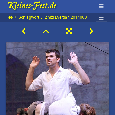
Schlagwort
Znizi Evertjan 20140831 Mab AKu 34