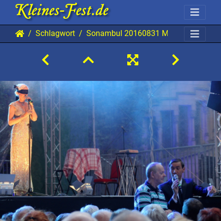
Schlagwort
Sonambul 20160831 MB TBi 0192 19