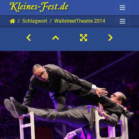
Schlagwort
WallstreetTheatre 20140831 Mab StW