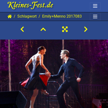
Schlagwort
Emily+Menno 20170830 Mab TBi 471