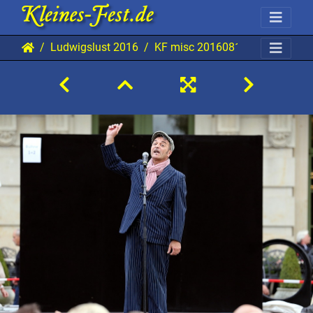
Ludwigslust 2016
KF misc 20160813 Lu AKu 819