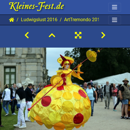
Ludwigslust 2016
ArtTremondo 20160813 Lu AKu