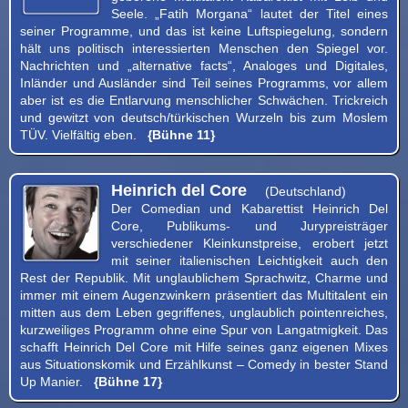
Seele. „Fatih Morgana“ lautet der Titel eines
seiner Programme, und das ist keine Luftspiegelung, sondern
hält uns politisch interessierten Menschen den Spiegel vor.
Nachrichten und „alternative facts“, Analoges und Digitales,
Inländer und Ausländer sind Teil seines Programms, vor allem
aber ist es die Entlarvung menschlicher Schwächen. Trickreich
und gewitzt von deutsch/türkischen Wurzeln bis zum Moslem
TÜV. Vielfältig eben.
{Bühne 11}
Heinrich del Core
(Deutschland)
Der Comedian und Kabarettist Heinrich Del
Core, Publikums- und Jurypreisträger
verschiedener Kleinkunstpreise, erobert jetzt
mit seiner italienischen Leichtigkeit auch den
Rest der Republik. Mit unglaublichem Sprachwitz, Charme und
immer mit einem Augenzwinkern präsentiert das Multitalent ein
mitten aus dem Leben gegriffenes, unglaublich pointenreiches,
kurzweiliges Programm ohne eine Spur von Langatmigkeit. Das
schafft Heinrich Del Core mit Hilfe seines ganz eigenen Mixes
aus Situationskomik und Erzählkunst – Comedy in bester Stand
Up Manier.
{Bühne 17}