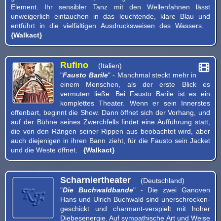
Element. Ihr sensibler Tanz mit den Wellenfahnen lässt
unweigerlich eintauchen in das leuchtende, klare Blau und
entführt in die vielfältigen Ausdrucksweisen des Wassers.
{Walkact}
Rufino
(Italien)
"
Fausto Barile
" - Manchmal steckt mehr in
einem Menschen, als der erste Blick es
vermuten ließe. Bei Fausto Barile ist es ein
komplettes Theater. Wenn er sein Innerstes
offenbart, beginnt die Show. Dann öffnet sich der Vorhang, und
auf der Bühne seines Zwerchfells findet eine Aufführung statt,
die von den Rängen seiner Rippen aus beobachtet wird, aber
auch diejenigen in ihren Bann zieht, für die Fausto sein Jacket
und die Weste öffnet.
{Walkact}
Scharniertheater
(Deutschland)
"
Die Buchwaldbande
" - Die zwei Ganoven
Hans und Ulrich Buchwald sind unerschrocken-
geschickt und charmant-verspielt mit hoher
Diebesenergie. Auf sympathische Art und Weise