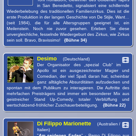
in San Benedetto, signalisiert eine schillernde
Wiederbelebung des traditionellen Familienzirkus. Dies ist die
erste Produktion in der langen Geschichte von De Stijle, Want…
(seit 1984), die für alle Altersgruppen geeignet ist, ein
Meilenstein. Noch nie zuvor gesehen. Erleben Sie diese
unvergleichliche, fesselnde Wiedergeburt des Zirkus, wie Zirkus
sein soll. Bravo, Bravissimo!
{Bühne 34}
Desimo
(Deutschland)
Der Organisator des „spezial Club“ im
Apollo ist ein ausgezeichneter Magier und
Comedian, der viel Spaß daran hat, scheinbar
ganz alltägliche Absurditäten aufzudecken und
spontan mit dem Publikum zu interagieren. Die Auftritte des
mehrfachen Preisträgers sind immer ein besonderer Mix aus
geistreicher Stand Up-Comedy, totaler Verblüffung und
wertschätzend-fröhlicher Zuschauerbeteiligung.
{Bühne 22}
Di Filippo Marionette
(Australien /
Italien)
"
Am seidenen Faden
" - Remo Di Filippo aus