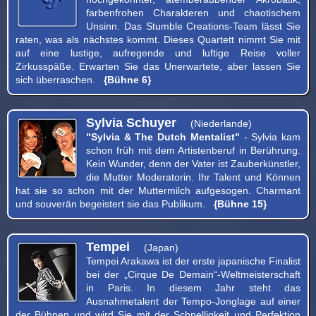
farbenfrohen Charakteren und chaotischem
Unsinn. Das Stumble Creations-Team lässt Sie
raten, was als nächstes kommt. Dieses Quartett nimmt Sie mit
auf eine lustige, aufregende und luftige Reise voller
Zirkusspäße. Erwarten Sie das Unerwartete, aber lassen Sie
sich überraschen.
{Bühne 6}
Sylvia Schuyer
(Niederlande)
"Sylvia & The Dutch Mentalist"
- Sylvia kam
schon früh mit dem Artistenberuf in Berührung.
Kein Wunder, denn der Vater ist Zauberkünstler,
die Mutter Moderatorin. Ihr Talent und Können
hat sie so schon mit der Muttermilch aufgesogen. Charmant
und souverän begeistert sie das Publikum.
{Bühne 15}
Tempei
(Japan)
Tempei Arakawa ist der erste japanische Finalist
bei der „Cirque De Demain“-Weltmeisterschaft
in Paris. In diesem Jahr steht das
Ausnahmetalent der Tempo-Jonglage auf einer
der Bühnen und wird Sie mit der Schnelligkeit und Perfektion