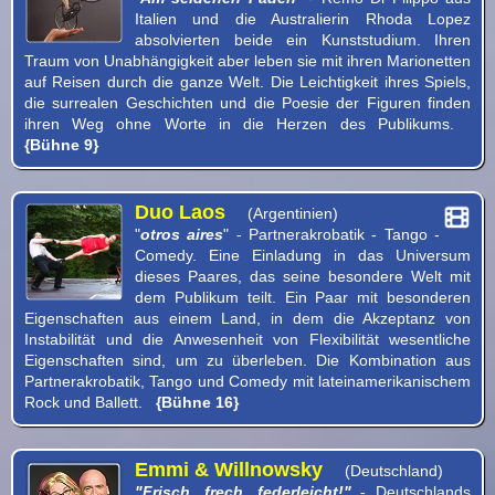
Italien und die Australierin Rhoda Lopez
absolvierten beide ein Kunststudium. Ihren
Traum von Unabhängigkeit aber leben sie mit ihren Marionetten
auf Reisen durch die ganze Welt. Die Leichtigkeit ihres Spiels,
die surrealen Geschichten und die Poesie der Figuren finden
ihren Weg ohne Worte in die Herzen des Publikums.
{Bühne 9}
Duo Laos
(Argentinien)
"
otros aires
" - Partnerakrobatik - Tango -
Comedy. Eine Einladung in das Universum
dieses Paares, das seine besondere Welt mit
dem Publikum teilt. Ein Paar mit besonderen
Eigenschaften aus einem Land, in dem die Akzeptanz von
Instabilität und die Anwesenheit von Flexibilität wesentliche
Eigenschaften sind, um zu überleben. Die Kombination aus
Partnerakrobatik, Tango und Comedy mit lateinamerikanischem
Rock und Ballett.
{Bühne 16}
Emmi & Willnowsky
(Deutschland)
"Frisch, frech, federleicht!"
- Deutschlands