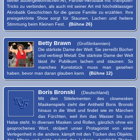
seiner außergewöhnlichen Art, Partner-Akrobatik mit Trampolin-
Tricks zu verbinden, als auch mit seiner Art mit höchstklassiger
Akrobatik Geschichten für die ganze Familie zu erzählen. Ihre
preisgekrönte Show sorgt für Staunen, Lachen und heitere
Stimmung beim Kleinen Fest.
{Bühne 26}
Betty Brawn
(Großbritannien)
Die stärkste Dame der Welt. Sie zerreißt Bücher
und verbiegt Metall: Die stärkste Dame der Welt
lässt ihr Publikum lachen und staunen. So
manches Kunststück muss man gesehen
haben, bevor man daran glauben kann.
{Bühne 12}
Boris Bronski
(Deutschland)
Mit den Stilelementen des clownesken
Maskenspiels zieht der Antiheld Boris Bronski
hinaus in die Welt und findet wie im Märchen
das Fürchten, weil ihm das Wasser bis zum
Halse steht. In diversen Masken und Rollen, gänzlich ohne ein
gesprochenes Wort, stolpert unser Protagonist von einer
Verlegenheit in die andere, kämpft mit den Tücken des Objekts,
des Alltags und nicht zuletzt des Lebens, durchlebt Pleiten,