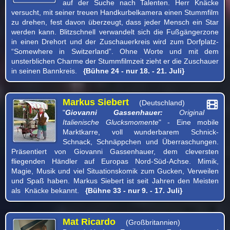
auf der Suche nach Talenten. Herr Knäcke
versucht, mit seiner treuen Handkurbelkamera einen Stummfilm
zu drehen, fest davon überzeugt, dass jeder Mensch ein Star
werden kann. Blitzschnell verwandelt sich die Fußgängerzone
in einen Drehort und der Zuschauerkreis wird zum Dorfplatz-
“Somewhere in Switzerland”. Ohne Worte und mit dem
unsterblichen Charme der Stummfilmzeit zieht er die Zuschauer
in seinen Bannkreis.
{Bühne 24 - nur 18. - 21. Juli}
Markus Siebert
(Deutschland)
"
Giovanni Gassenhauer:
Original
Italienische Glucksmomente
" - Eine mobile
Marktkarre, voll wunderbarem Schnick-
Schnack, Schnäppchen und Überraschungen.
Präsentiert von Giovanni Gassenhauer, dem cleversten
fliegenden Händler auf Europas Nord-Süd-Achse. Mimik,
Magie, Musik und viel Situationskomik zum Gucken, Verweilen
und Spaß haben. Markus Siebert ist seit Jahren den Meisten
als Knäcke bekannt.
{Bühne 33 - nur 9. - 17. Juli}
Mat Ricardo
(Großbritannien)