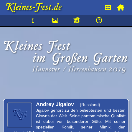
Kleines
Fest
im
Großen
Garten
Andrey Jigalov
Hannover
(Russland)
Jigalov gehört zu den beliebtesten und besten
Clowns der Welt. Seine pantomimische Qualität
Herrenhausen
ist dabei von besonderer Güte. Mit seiner
speziellen Komik, seiner Mimik, den
2019