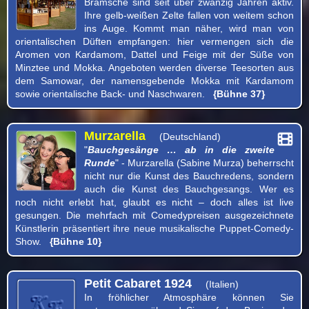
Bramsche sind seit über zwanzig Jahren aktiv.
Ihre gelb-weißen Zelte fallen von weitem schon
ins Auge. Kommt man näher, wird man von
orientalischen Düften empfangen: hier vermengen sich die
Aromen von Kardamom, Dattel und Feige mit der Süße von
Minztee und Mokka. Angeboten werden diverse Teesorten aus
dem Samowar, der namensgebende Mokka mit Kardamom
sowie orientalische Back- und Naschwaren.
{Bühne 37}
Murzarella
(Deutschland)
"
Bauchgesänge … ab in die zweite
Runde
" - Murzarella (Sabine Murza) beherrscht
nicht nur die Kunst des Bauchredens, sondern
auch die Kunst des Bauchgesangs. Wer es
noch nicht erlebt hat, glaubt es nicht – doch alles ist live
gesungen. Die mehrfach mit Comedypreisen ausgezeichnete
Künstlerin präsentiert ihre neue musikalische Puppet-Comedy-
Show.
{Bühne 10}
Petit Cabaret 1924
(Italien)
In fröhlicher Atmosphäre können Sie