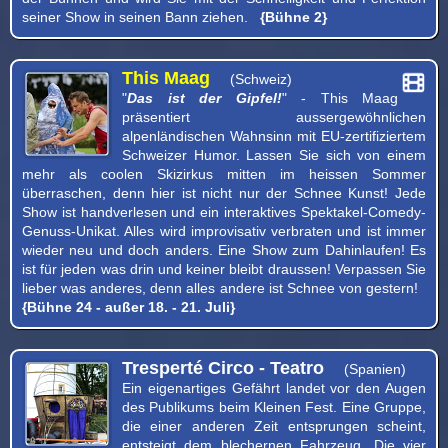
seiner Show in seinen Bann ziehen.
{Bühne 2}
This Maag
(Schweiz)
"
Das ist der Gipfel!
" - This Maag
präsentiert aussergewöhnlichen
alpenländischen Wahnsinn mit EU-zertifiziertem
Schweizer Humor. Lassen Sie sich von einem
mehr als coolen Skizirkus mitten im heissen Sommer
überraschen, denn hier ist nicht nur der Schnee Kunst! Jede
Show ist handverlesen und ein interaktives Spektakel-Comedy-
Genuss-Unikat. Alles wird improvisativ verbraten und ist immer
wieder neu und doch anders. Eine Show zum Dahinlaufen! Es
ist für jeden was drin und keiner bleibt draussen! Verpassen Sie
lieber was anderes, denn alles andere ist Schnee von gestern!
{Bühne 24 - außer 18. - 21. Juli}
Tresperté Circo - Teatro
(Spanien)
Ein eigenartiges Gefährt landet vor den Augen
des Publikums beim Kleinen Fest. Eine Gruppe,
die einer anderen Zeit entsprungen scheint,
entsteigt dem blechernen Fahrzeug. Die vier