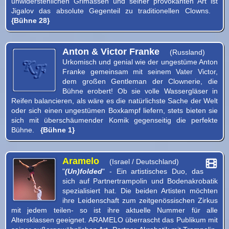
unwiderstehlichen Grimassen und seiner provokanten Art ist
Jigalov das absolute Gegenteil zu traditionellen Clowns.
Programm
{Bühne 28}
Anton & Victor Franke
(Russland)
Urkomisch und genial wie der ungestüme Anton
Franke gemeinsam mit seinem Vater Victor,
dem großen Gentleman der Clownerie, die
Bühne erobert! Ob sie volle Wassergläser in
Reifen balancieren, als wäre es die natürlichste Sache der Welt
oder sich einen ungestümen Boxkampf liefern, stets bieten sie
sich mit überschäumender Komik gegenseitig die perfekte
Bühne.
{Bühne 1}
Aramelo
(Israel / Deutschland)
"
(Un)folded
" - Ein artistisches Duo, das
sich auf Partnertrampolin und Bodenakrobatik
spezialisiert hat. Die beiden Artisten möchten
ihre Leidenschaft zum zeitgenössischen Zirkus
mit jedem teilen- so ist ihre aktuelle Nummer für alle
Altersklassen geeignet. ARAMELO überrascht das Publikum mit