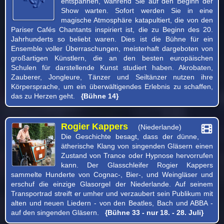
entspannen, während Sie auf den Beginn der
Show warten. Sofort werden Sie in eine
magische Atmosphäre katapultiert, die von den
Pariser Cafés Chantants inspiriert ist, die zu Beginn des 20.
Jahrhunderts so beliebt waren. Dies ist die Bühne für ein
Ensemble voller Überraschungen, meisterhaft dargeboten von
großartigen Künstlern, die an den besten europäischen
Schulen für darstellende Kunst studiert haben. Akrobaten,
Zauberer, Jongleure, Tänzer und Seiltänzer nutzen ihre
Körpersprache, um ein überwältigendes Erlebnis zu schaffen,
das zu Herzen geht.
{Bühne 14}
Rogier Kappers
(Niederlande)
Die Geschichte besagt, dass der dünne,
ätherische Klang von singenden Gläsern einen
Zustand von Trance oder Hypnose hervorrufen
kann. Der Glasschleifer Rogier Kappers
sammelte Hunderte von Cognac-, Bier-, und Weingläser und
erschuf die einzige Glasorgel der Niederlande. Auf seinem
Transportrad streift er umher und verzaubert sein Publikum mit
alten und neuen Liedern - von den Beatles, Bach und ABBA -
auf den singenden Gläsern.
{Bühne 33 - nur 18. - 28. Juli}