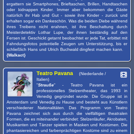
ergattern sie Smartphones, Brieftaschen, Brillen, Handtaschen
oder kidnappen Kinder. Immer aber bekommen die Gäste
natürlich ihr Hab und Gut - sowie ihre Kinder - zurück und
erhalten sogar ein Dankeschön. Was die beiden Diebe während
ihres Treibens nicht erahnen, ist ihre Beschattung durch
Meisterdetektiv Lothar Lupe, der ihnen beständig auf den
Fersen ist. Geschickt getarnt beobachtet er jede Tat, erbittet mit
Fahndungsfotos potentielle Zeugen um Unterstützung, bis er
schließlich Hans und Ulrich Buchwald dingfest machen kann.
{Walkact}
Teatro Pavana
(Niederlande /
Italien)
"
Strauße
" - Teatro Pavana ist ein
professionelles Stelzentheater, das 1993 in
Venedig gegründet wurde. Die Gruppe ist in
Amsterdam und Venedig zu Hause und besteht aus Künstlern
verschiedener Nationalitäten. Das Programm von Teatro
Pavana zeichnet sich aus durch die vielfältigen theatralen
Formen, die es miteinander verbindet: Stelzenläufer, Akrobaten,
Musikanten und Tänzer spielen in Masken und Kostümen. Die
phantasiereichen und farbenprächtigen Kostüme sind zu einem