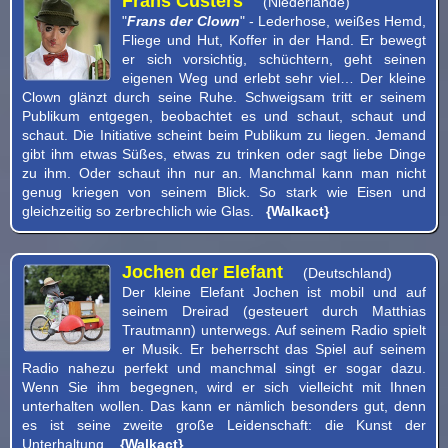
Frans Custers
(Niederlande)
"
Frans der Clown
" - Lederhose, weißes Hemd,
Fliege und Hut, Koffer in der Hand. Er bewegt
er sich vorsichtig, schüchtern, geht seinen
eigenen Weg und erlebt sehr viel… Der kleine
Clown glänzt durch seine Ruhe. Schweigsam tritt er seinem
Publikum entgegen, beobachtet es und schaut, schaut und
schaut. Die Initiative scheint beim Publikum zu liegen. Jemand
gibt ihm etwas Süßes, etwas zu trinken oder sagt liebe Dinge
zu ihm. Oder schaut ihn nur an. Manchmal kann man nicht
genug kriegen von seinem Blick. So stark wie Eisen und
gleichzeitig so zerbrechlich wie Glas.
{Walkact}
Jochen der Elefant
(Deutschland)
Der kleine Elefant Jochen ist mobil und auf
seinem Dreirad (gesteuert durch Matthias
Trautmann) unterwegs. Auf seinem Radio spielt
er Musik. Er beherrscht das Spiel auf seinem
Radio nahezu perfekt und manchmal singt er sogar dazu.
Wenn Sie ihm begegnen, wird er sich vielleicht mit Ihnen
unterhalten wollen. Das kann er nämlich besonders gut, denn
es ist seine zweite große Leidenschaft: die Kunst der
Unterhaltung.
{Walkact}