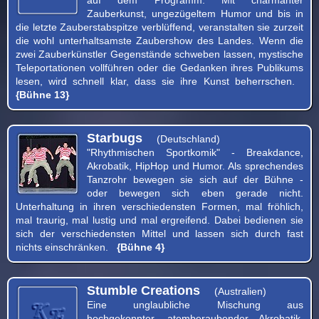
Zauberkunst, ungezügeltem Humor und bis in
die letzte Zauberstabspitze verblüffend, veranstalten sie zurzeit
die wohl unterhaltsamste Zaubershow des Landes. Wenn die
zwei Zauberkünstler Gegenstände schweben lassen, mystische
Teleportationen vollführen oder die Gedanken ihres Publikums
lesen, wird schnell klar, dass sie ihre Kunst beherrschen.
{Bühne 13}
Starbugs
(Deutschland)
"Rhythmischen Sportkomik" - Breakdance,
Akrobatik, HipHop und Humor. Als sprechendes
Tanzrohr bewegen sie sich auf der Bühne -
oder bewegen sich eben gerade nicht.
Unterhaltung in ihren verschiedensten Formen, mal fröhlich,
mal traurig, mal lustig und mal ergreifend. Dabei bedienen sie
sich der verschiedensten Mittel und lassen sich durch fast
nichts einschränken.
{Bühne 4}
Stumble Creations
(Australien)
Eine unglaubliche Mischung aus
hochgekonnter, atemberaubender Akrobatik,