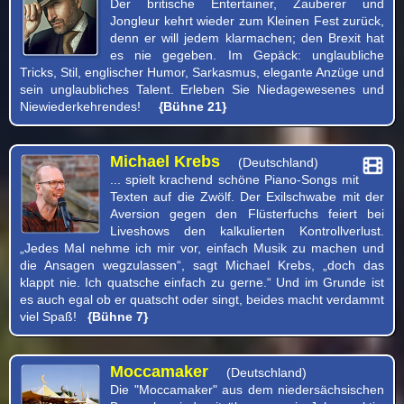
Der britische Entertainer, Zauberer und
Jongleur kehrt wieder zum Kleinen Fest zurück,
denn er will jedem klarmachen; den Brexit hat
es nie gegeben. Im Gepäck: unglaubliche
Tricks, Stil, englischer Humor, Sarkasmus, elegante Anzüge und
sein unglaubliches Talent. Erleben Sie Niedagewesenes und
Niewiederkehrendes!
{Bühne 21}
Michael Krebs
(Deutschland)
... spielt krachend schöne Piano-Songs mit
Texten auf die Zwölf. Der Exilschwabe mit der
Aversion gegen den Flüsterfuchs feiert bei
Liveshows den kalkulierten Kontrollverlust.
„Jedes Mal nehme ich mir vor, einfach Musik zu machen und
die Ansagen wegzulassen“, sagt Michael Krebs, „doch das
klappt nie. Ich quatsche einfach zu gerne.“ Und im Grunde ist
es auch egal ob er quatscht oder singt, beides macht verdammt
viel Spaß!
{Bühne 7}
Moccamaker
(Deutschland)
Die "Moccamaker" aus dem niedersächsischen