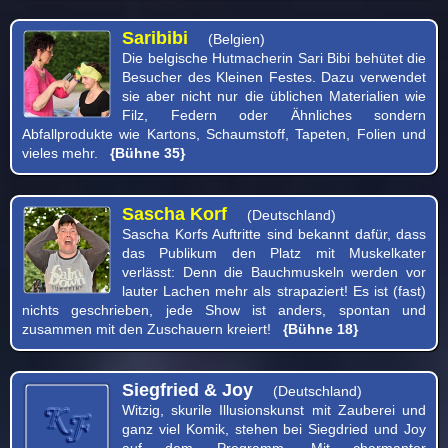
Saribibi
(Belgien)
Die belgische Hutmacherin Sari Bibi behütet die
Besucher des Kleinen Festes. Dazu verwendet
sie aber nicht nur die üblichen Materialien wie
Filz, Federn oder Ähnliches sondern
Abfallprodukte wie Kartons, Schaumstoff, Tapeten, Folien und
vieles mehr.
{Bühne 35}
Sascha Korf
(Deutschland)
Sascha Korfs Auftritte sind bekannt dafür, dass
das Publikum den Platz mit Muskelkater
verlässt: Denn die Bauchmuskeln werden vor
lauter Lachen mehr als strapaziert! Es ist (fast)
nichts geschrieben, jede Show ist anders, spontan und
zusammen mit den Zuschauern kreiert!
{Bühne 18}
Siegfried & Joy
(Deutschland)
Witzig, skurile Illusionskunst mit Zauberei und
ganz viel Komik, stehen bei Siegdried und Joy
auf dem Programm. Mit charmanter