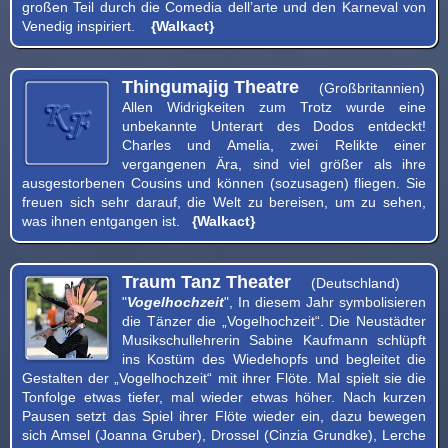
großen Teil durch die Comedia dell’arte und den Karneval von
Venedig inspiriert.
{Walkact}
Thingumajig Theatre
(Großbritannien)
Allen Widrigkeiten zum Trotz wurde eine
unbekannte Unterart des Dodos entdeckt!
Charles und Amelia, zwei Relikte einer
vergangenen Ära, sind viel größer als ihre
ausgestorbenen Cousins ​​und können (sozusagen) fliegen. Sie
freuen sich sehr darauf, die Welt zu bereisen, um zu sehen,
was ihnen entgangen ist.
{Walkact}
Traum Tanz Theater
(Deutschland)
"
Vogelhochzeit
", In diesem Jahr symbolisieren
die Tänzer die „Vogelhochzeit“. Die Neustädter
Musikschullehrerin Sabine Kaufmann schlüpft
ins Kostüm des Wiedehopfs und begleitet die
Gestalten der „Vogelhochzeit“ mit ihrer Flöte. Mal spielt sie die
Tonfolge etwas tiefer, mal wieder etwas höher. Nach kurzen
Pausen setzt das Spiel ihrer Flöte wieder ein, dazu bewegen
sich Amsel (Joanna Gruber), Drossel (Cinzia Grundke), Lerche