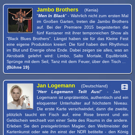
Jambo Brothers
(Kenia)
"
Men In Black
" - Wahrlich nicht zum ersten Mal
im Großen Garten, treten die Jambo Brothers
auf. Bei der Premiere 2015 begeisterten die
fünf Kenianer mit ihrer temporeichen Show als
"Black Blues Brothers". Längst haben sie für das Kleine Fest
eine eigene Produktion kreiert. Die fünf haben den Rhythmus
im Blut und Energie ohne Ende. Dabei zeigen sie alles, was an
Akrobatik gelehrt wird: Limbo, Salto Mortale, Equilibristik,
Sprünge mit dem Seil, Tanz mit dem Feuer, über den Tisch ...
{Bühne 19}
Jan Logemann
(Deutschland)
"
Herr Logemann Teilt Aus!
" - Jan
Logemann ist unprätentiös, authentisch und ein
eloquenter Unterhalter auf höchstem Niveau.
Die erste Karte verschwindet, dann die zweite,
plötzlich taucht ein Fisch auf, eine Rose brennt und ein
Geldschein wechselt von einer Seite des Raums in die andere.
Erleben Sie den preisgekrönten Magier, den Weltmeister der
Kartenkunst oder wie ihn einst der NDR betitelte - den König