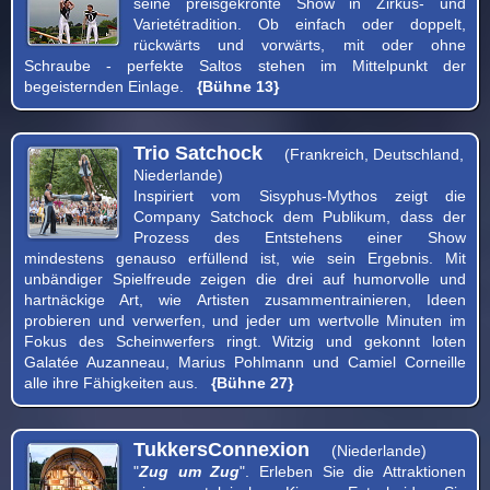
seine preisgekrönte Show in Zirkus- und
Varietétradition. Ob einfach oder doppelt,
rückwärts und vorwärts, mit oder ohne
Schraube - perfekte Saltos stehen im Mittelpunkt der
begeisternden Einlage.
{Bühne 13}
Trio Satchock
(Frankreich, Deutschland,
Niederlande)
Inspiriert vom Sisyphus-Mythos zeigt die
Company Satchock dem Publikum, dass der
Prozess des Entstehens einer Show
mindestens genauso erfüllend ist, wie sein Ergebnis. Mit
unbändiger Spielfreude zeigen die drei auf humorvolle und
hartnäckige Art, wie Artisten zusammentrainieren, Ideen
probieren und verwerfen, und jeder um wertvolle Minuten im
Fokus des Scheinwerfers ringt. Witzig und gekonnt loten
Galatée Auzanneau, Marius Pohlmann und Camiel Corneille
alle ihre Fähigkeiten aus.
{Bühne 27}
TukkersConnexion
(Niederlande)
"
Zug um Zug
". Erleben Sie die Attraktionen