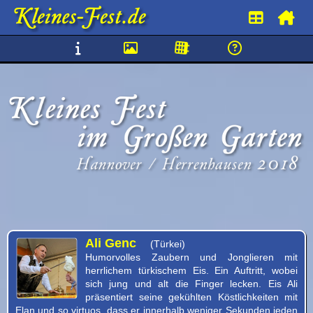
Kleines
Fest
im
Großen
Garten
Ali Genc
(Türkei)
Hannover
Humorvolles Zaubern und Jonglieren mit
herrlichem türkischem Eis. Ein Auftritt, wobei
Herrenhausen
sich jung und alt die Finger lecken. Eis Ali
präsentiert seine gekühlten Köstlichkeiten mit
2018
Elan und so virtuos, dass er innerhalb weniger Sekunden jeden