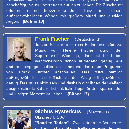
beschäftigt, sie zu überzeugen nur ihn zu lieben. Die Zuschauer
erleben einen herzzerreißenden Tanz mit einem
außergewöhnlichen Wesen mit großem Mund und dunklen
Augen.
{Bühne 10}
Frank Fischer
(Deutschland)
Tanzen Sie gerne im rosa Elefantenkostüm zur
Musik von Helene Fischer durch den
Supermarkt? Wenn ja, dann ist Ihr Leben
wahrscheinlich schon aufregend genug. Alle
anderen hingegen sollten sich dringend das neue Programm
von Frank Fischer anschauen. Das wird nämlich
außergewöhnlich, schließlich ist der Alltag oft gewöhnlich
genug. Das muss nicht sein und deshalb gibt Ihnen der vielfach
ausgezeichnete Kabarettist nützliche Tipps für den spannenden
und lustigen Moment im Leben.
{Bühne 17}
Globus Hystericus
(Slowenien /
Ukraine / U.S.A.)
"
Road to Tadam
" - Zwei erfahrene Abenteurer
und ein Schwachkopf treffen aufeinander und