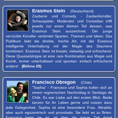
Erasmus Stein
(Deutschland)
Zauberei und Comedy - Zauberkünstler,
Schauspieler, Moderator und Comedian trifft
jeweils nur einen kleinen Teil dessen, was
Erasmus Stein auszeichnet. Der junge
verrückte Künstler verbindet Sparten, Themen und Ideen. Das
Publikum liebt die direkte, freche Art, mit der Erasmus
intelligente Unterhaltung mit der Magie des Staunens
kombiniert. Erasmus Stein ist kreativ, vielseitig und erfrischend.
Diese Quasselstrippe ist eine rare Kombination aus Magie und
Komik, immer unterhaltsam und spontan: einfach erfrischend
anders!
{Bühne 29}
Francisco Obregon
(Chile)
"Sophia" - Francisco und Sophia trafen sich an
einem regnerischen Nachmittag in Santiago de
Chile. Es war Liebe auf den ersten Blick. Beide
tanzen für ihr Leben gerne und nutzen dazu
jede Gelegenheit. Sophia ist eine besondere Frau. Attraktiv,
aber auch egozentrisch und provokativ. Sie liebt es zu flirten.
Francisco betet sie an, ist aber die ganze Zeit damit