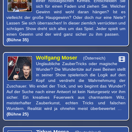
einer nostalgischen Kirmes. Entscheiden Sie
sich für einen Faden und ziehen Sie. Welcher
Gewinn wird wohl daran hängen? Ist es
vielleicht der große Haupgewinn? Oder doch nur eine Niete?
Lassen Sie sich überraschen! In dieser ziemlich verrückten und
schrägen Show dreht sich alles um das Spiel. Jeder spielt um
einen Gewinn und der wird ganz sicher zu ihm passen.
{Bühne 35}
Wolfgang Moser
(Österreich)
Unglaubliche ZauberTricks oder magische
Wunder? Die Wundertüte auf zwei Beinen stellt
in seiner Show spielerisch die Logik auf den
Kopf und verdreht die Wahrnehmung der
Zuschauer. Wo endet der Trick, und wo beginnt das Wunder?
Auf der Suche nach einer Antwort ist kein Naturgesetz vor ihm
sicher. Ein kreatives Feuerwerk aus charmantem Witz,
meisterhafter Zauberkunst, echten Tricks und falschen
Wundern. Realität wird ja ohnehin meist überbewertet …
{Bühne 25}
Zirkus Morsa