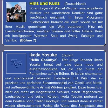
Hinz und Kunz
(Deutschland)
Sören Leyers & Marcel Wagner, zwei exzellente
Musiker und wunderbare Komiker sind ganz
versöhnlich gestimmt: In ihrem Programm
"Liebeslieder braucht die Welt" wollen sie mit
ihrer Musik gemeinsam die Welt verändern. Hinz mit
Lausbubencharme, samtiger Stimme und flotter Gitarre; Kunz
mit intelligentem Wortwitz, Soul und Swing, Schlager und
Samba.
{Bühne 7}
Ikeda Yosuke
(Japan)
"
Hello Goodbye
" - Der junge Japaner Ikeda
Yosuke bringt auf eine ganz neue und
außergewöhnliche Art die alte Kunst der
Pantomime auf die Bühne. Er ist ein charmanter
und international bekannter Entertainer mit Witz, der im
präzisen und perfekten Zusammenspiel von Gestik und Musik,
auf außergewöhnliche Art mit Wörtern jongliert. Dazu braucht er
nicht viel mehr als magnetische Schilder, einen Regenschirm,
Lautsprecher und seinen Körper. Ikeda Yosuke performt zu
dem Beatles-Song "Hello Goodbye" und zaubert dabei in immer
wieder überraschender Weise die Worte des Songtextes aus