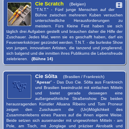
Cie Scratch
(Belgien)
"T.N.T." - Fünf junge Menschen auf der
Bühne zwischen mehreren Kuben versuchen
unterschiedliche Herausforderungen zu
meistern. Fürs Kleine Fest haben sie sich
täglich drei Aufgaben gestellt und brauchen daher die Hilfe der
Zuschauer. Jedes Mal, wenn sie es geschafft haben, darf ein
Feuerwerkskörper gezündet werden. T.N.T. - die burleske Show
von jungen, innovativen Artisten, die tanzend und jonglierend,
sich balgend und die inmitten ihres Publikums die Lebensfreude
zelebrieren.
{Bühne 14}
Cie Sôlta
(Brasilien / Frankreich)
"
Apesar
" - Das Duo Cie. Sôlta aus Frankreich
und Brasilien beeindruckt mit einfachen Mitteln
und bietet gerade deswegen eine
außergewöhnliche Straßenshow. Die beiden
herausragenden Künstler Alluana Ribeiro und Tom Proneur
zeigen den Zuschauern die (Un)Möglichkeit des
Zusammenlebens eines Paares auf die ihnen eigene Weise.
Beide setzen sich auseinander mit ungewohnten Mitteln - am
Pole, am Tisch, mit Jonglage und präziser Akrobatik und