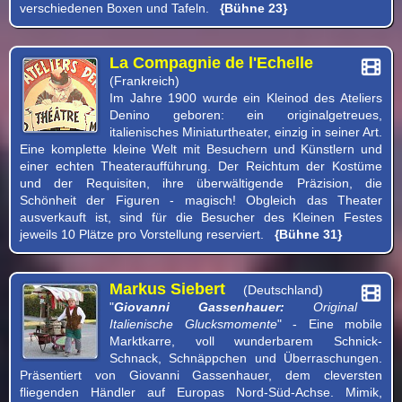
verschiedenen Boxen und Tafeln.
{Bühne 23}
La Compagnie de l'Echelle
(Frankreich)
Im Jahre 1900 wurde ein Kleinod des Ateliers
Denino geboren: ein originalgetreues,
italienisches Miniaturtheater, einzig in seiner Art.
Eine komplette kleine Welt mit Besuchern und Künstlern und
einer echten Theateraufführung. Der Reichtum der Kostüme
und der Requisiten, ihre überwältigende Präzision, die
Schönheit der Figuren - magisch! Obgleich das Theater
ausverkauft ist, sind für die Besucher des Kleinen Festes
jeweils 10 Plätze pro Vorstellung reserviert.
{Bühne 31}
Markus Siebert
(Deutschland)
"
Giovanni Gassenhauer:
Original
Italienische Glucksmomente
" - Eine mobile
Marktkarre, voll wunderbarem Schnick-
Schnack, Schnäppchen und Überraschungen.
Präsentiert von Giovanni Gassenhauer, dem cleversten
fliegenden Händler auf Europas Nord-Süd-Achse. Mimik,