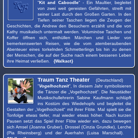
"
Kit and Caboodle
" - Ein Maultier, begleitet
von zwei weit gereisten Gefährten, streift mit
seiner Last durch den Großen Garten. In den
Tiefen seiner Taschen liegen die Zeugen der
Geschichten, die Andrew den Besuchern erzählt und die von
Kathy musikalisch untermalt werden. Voluminöse Taschen und
Koffer öffnen sich, enthüllen Märchen und Lieder von
bemerkenswerten Reisen, wie die vom atemberaubenden
Abenteuer eines torkelnden Schmetterlings bis hin zu denen
der Menschen, die auf der Suche nach einem besseren Leben
ihre Heimat verließen.
{Walkact}
Traum Tanz Theater
(Deutschland)
"
Vogelhochzeit
", In diesem Jahr symbolisieren
die Tänzer die „Vogelhochzeit“. Die Neustädter
Musikschullehrerin Sabine Kaufmann schlüpft
ins Kostüm des Wiedehopfs und begleitet die
Gestalten der „Vogelhochzeit“ mit ihrer Flöte. Mal spielt sie die
Tonfolge etwas tiefer, mal wieder etwas höher. Nach kurzen
Pausen setzt das Spiel ihrer Flöte wieder ein, dazu bewegen
sich Amsel (Joanna Gruber), Drossel (Cinzia Grundke), Lerche
(Pia Rheinsberg) und der Auerhahn (Luisa Marschall).