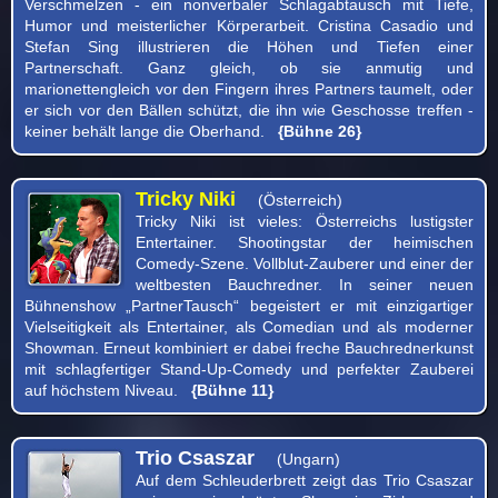
Verschmelzen - ein nonverbaler Schlagabtausch mit Tiefe,
Humor und meisterlicher Körperarbeit. Cristina Casadio und
Stefan Sing illustrieren die Höhen und Tiefen einer
Partnerschaft. Ganz gleich, ob sie anmutig und
marionettengleich vor den Fingern ihres Partners taumelt, oder
er sich vor den Bällen schützt, die ihn wie Geschosse treffen -
keiner behält lange die Oberhand.
{Bühne 26}
Tricky Niki
(Österreich)
Tricky Niki ist vieles: Österreichs lustigster
Entertainer. Shootingstar der heimischen
Comedy-Szene. Vollblut-Zauberer und einer der
weltbesten Bauchredner. In seiner neuen
Bühnenshow „PartnerTausch“ begeistert er mit einzigartiger
Vielseitigkeit als Entertainer, als Comedian und als moderner
Showman. Erneut kombiniert er dabei freche Bauchrednerkunst
mit schlagfertiger Stand-Up-Comedy und perfekter Zauberei
auf höchstem Niveau.
{Bühne 11}
Trio Csaszar
(Ungarn)
Auf dem Schleuderbrett zeigt das Trio Csaszar