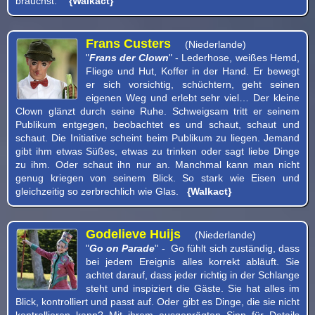
brauchst."
{Walkact}
Frans Custers
(Niederlande)
"
Frans der Clown
" - Lederhose, weißes Hemd,
Fliege und Hut, Koffer in der Hand. Er bewegt
er sich vorsichtig, schüchtern, geht seinen
eigenen Weg und erlebt sehr viel… Der kleine
Clown glänzt durch seine Ruhe. Schweigsam tritt er seinem
Publikum entgegen, beobachtet es und schaut, schaut und
schaut. Die Initiative scheint beim Publikum zu liegen. Jemand
gibt ihm etwas Süßes, etwas zu trinken oder sagt liebe Dinge
zu ihm. Oder schaut ihn nur an. Manchmal kann man nicht
genug kriegen von seinem Blick. So stark wie Eisen und
gleichzeitig so zerbrechlich wie Glas.
{Walkact}
Godelieve Huijs
(Niederlande)
"
Go on Parade
" - Go fühlt sich zuständig, dass
bei jedem Ereignis alles korrekt abläuft. Sie
achtet darauf, dass jeder richtig in der Schlange
steht und inspiziert die Gäste. Sie hat alles im
Blick, kontrolliert und passt auf. Oder gibt es Dinge, die sie nicht
kontrollieren kann? Mit ihrem ausgeprägten Sinn für Details