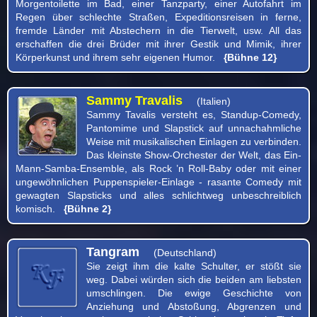
Morgentoilette im Bad, einer Tanzparty, einer Autofahrt im
Regen über schlechte Straßen, Expeditionsreisen in ferne,
fremde Länder mit Abstechern in die Tierwelt, usw. All das
erschaffen die drei Brüder mit ihrer Gestik und Mimik, ihrer
Körperkunst und ihrem sehr eigenen Humor.
{Bühne 12}
Sammy Travalis
(Italien)
Sammy Tavalis versteht es, Standup-Comedy,
Pantomime und Slapstick auf unnachahmliche
Weise mit musikalischen Einlagen zu verbinden.
Das kleinste Show-Orchester der Welt, das Ein-
Mann-Samba-Ensemble, als Rock ’n Roll-Baby oder mit einer
ungewöhnlichen Puppenspieler-Einlage - rasante Comedy mit
gewagten Slapsticks und alles schlichtweg unbeschreiblich
komisch.
{Bühne 2}
Tangram
(Deutschland)
Sie zeigt ihm die kalte Schulter, er stößt sie
weg. Dabei würden sich die beiden am liebsten
umschlingen. Die ewige Geschichte von
Anziehung und Abstoßung, Abgrenzen und