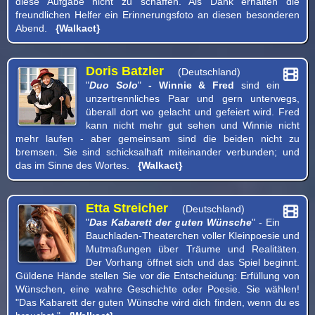
diese Aufgabe nicht zu schaffen. Als Dank erhalten die
freundlichen Helfer ein Erinnerungsfoto an diesen besonderen
Abend.
{Walkact}
Doris Batzler
(Deutschland)
"
Duo Solo
"
- Winnie & Fred
sind ein
unzertrennliches Paar und gern unterwegs,
überall dort wo gelacht und gefeiert wird. Fred
kann nicht mehr gut sehen und Winnie nicht
mehr laufen - aber gemeinsam sind die beiden nicht zu
bremsen. Sie sind schicksalhaft miteinander verbunden; und
das im Sinne des Wortes.
{Walkact}
Etta Streicher
(Deutschland)
"
Das Kabarett der guten Wünsche
" - Ein
Bauchladen-Theaterchen voller Kleinpoesie und
Mutmaßungen über Träume und Realitäten.
Der Vorhang öffnet sich und das Spiel beginnt.
Güldene Hände stellen Sie vor die Entscheidung: Erfüllung von
Wünschen, eine wahre Geschichte oder Poesie. Sie wählen!
"Das Kabarett der guten Wünsche wird dich finden, wenn du es