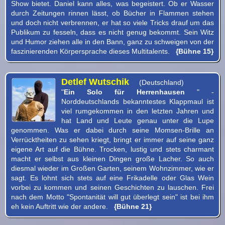
Show bietet. Daniel kann alles, was begeistert. Ob er Wasser
durch Zeitungen rinnen lässt, ob Bücher in Flammen stehen
und doch nicht verbrennen, er hat so viele Tricks drauf um das
Publikum zu fesseln, dass es nicht genug bekommt. Sein Witz
und Humor ziehen alle in den Bann, ganz zu schweigen von der
faszinierenden Körpersprache dieses Multitalents.
{Bühne 15}
Detlef Wutschik
(Deutschland)
"
Ein Solo für Herrenhausen
" -
Norddeutschlands bekanntestes Klappmaul ist
viel rumgekommen in den letzten Jahren und
hat Land und Leute genau unter die Lupe
genommen. Was er dabei durch seine Momsen-Brille an
Verrücktheiten zu sehen kriegt, bringt er immer auf seine ganz
eigene Art auf die Bühne. Trocken, lustig und stets charmant
macht er selbst aus kleinen Dingen große Lacher. So auch
diesmal wieder im Großen Garten, seinem Wohnzimmer, wie er
sagt. Es lohnt sich stets auf eine Frikadelle oder Glas Wein
vorbei zu kommen und seinen Geschichten zu lauschen. Frei
nach dem Motto "Spontanität will gut überlegt sein" ist bei ihm
eh kein Auftritt wie der andere.
{Bühne 21}