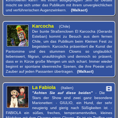
mischt sie sich unter das Publikum mit ihrem unvergleichlichen
und verführerischen Augenzwinkern.
{Walkact}
Karcocha
(Chile)
Der bunte Straßenclown El Karcocha (Gerardo
Esteban) kommt zu Besuch aus dem fernen
Chile, um das Publikum beim Kleinen Fest zu
begeistern. Karcocha präsentiert die Kunst der
Pantomime und des stummen Clowns so unglaublich
liebenswert, filigran, unaufdringlich und dennoch so präsent,
dass er in Kürze große Mengen um sich schart. Immer wieder
beginnt er spontane ideenreiche Szenen, die ihre Poesie und
Zauber auf jeden Passanten übertragen.
{Walkact}
La Fabiola
(Italien)
"Achten Sie auf diese beiden"
- Die
Stars der Show sind zwei ganz besondere
Marionetten: - GIULIO, ein Hund, der sehr
neugierig und gierig nach Süßigkeiten ist. -
FABIOLA ein süßes, freches, temperamentvolles, kleines
Mädchen mit dem Charme eines Clowns. Es ist ein Treffen von