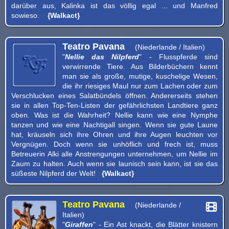
darüber aus, Kalinka ist das völlig egal ... und Manfred
sowieso.
{Walkact}
Teatro Pavana
(Niederlande / Italien)
"
Nellie das Nilpferd
" - Flusspferde sind
verwirrende Tiere. Aus Bilderbüchern kennt
man sie als große, mutige, kuschelige Wesen,
die ihr riesiges Maul nur zum Lachen oder zum
Verschlucken eines Salatbündels öffnen. Andererseits stehen
sie in allen Top-Ten-Listen der gefährlichsten Landtiere ganz
oben. Was ist die Wahrheit? Nellie kann wie eine Nymphe
tanzen und wie eine Nachtigall singen. Wenn sie gute Laune
hat, kräuseln sich ihre Ohren und ihre Augen leuchten vor
Vergnügen. Doch wenn sie unhöflich und frech ist, muss
Betreuerin Alki alle Anstrengungen unternehmen, um Nellie im
Zaum zu halten. Auch wenn sie launisch sein kann, ist sie das
süßeste Nilpferd der Welt!
{Walkact}
Teatro Pavana
(Niederlande /
Italien)
"
Giraffen
" - Ein Ast knackt, die Blätter knistern