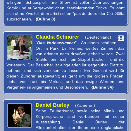
witzigem Schauspiel. Ihre Show ist voller Überraschungen,
Komik und außergewöhnlichen, faszinierenden Tricks. Es lohnt
sich ohne Zweifel, dem artistischen "pas de deux" der Cie. Sôlta
zuzuschauen.
{Bühne 8}
Claudia Schnürer
(Deutschland)
"
Das Vorlesezimmer
" - An einem schönen
Ort im Park: Ein kleines, weißes Zimmer, das
von drinnen nach draußen geholt wurde. Zwei
Stühle, ein Tisch, ein Stapel Bücher - und die
Vorleserin. Der Besucher ist eingeladen ihr gegenüber Platz zu
nehmen und sich vorlesen zu lassen. Ein Gedicht wird für
diesen Zuhörer ausgewählt; es geht um die großen Fragen:
Liebe von Lust bis Verlust, und das ewige Werden und
Vergehen- im Allgemeinen und Besonderen.
{Bühne 34}
Daniel Burley
(Kamerun)
Seine Zauberkunst, sowie seine Mimik und
Körpersprache sind verbunden mit seiner
Ausstrahlung. Daniel Burley der
Alleinunterhalter, der Ihnen eine unglaubliche