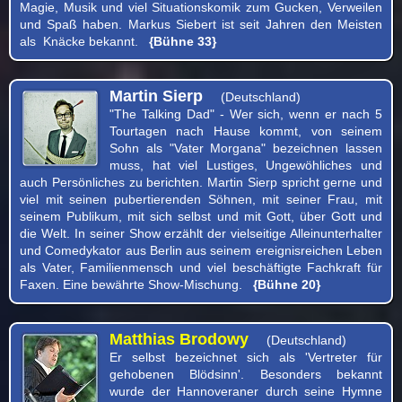
Magie, Musik und viel Situationskomik zum Gucken, Verweilen
und Spaß haben. Markus Siebert ist seit Jahren den Meisten
als Knäcke bekannt.
{Bühne 33}
Martin Sierp
(Deutschland)
"The Talking Dad" - Wer sich, wenn er nach 5
Tourtagen nach Hause kommt, von seinem
Sohn als "Vater Morgana" bezeichnen lassen
muss, hat viel Lustiges, Ungewöhliches und
auch Persönliches zu berichten. Martin Sierp spricht gerne und
viel mit seinen pubertierenden Söhnen, mit seiner Frau, mit
seinem Publikum, mit sich selbst und mit Gott, über Gott und
die Welt. In seiner Show erzählt der vielseitige Alleinunterhalter
und Comedykator aus Berlin aus seinem ereignisreichen Leben
als Vater, Familienmensch und viel beschäftigte Fachkraft für
Faxen. Eine bewährte Show-Mischung.
{Bühne 20}
Matthias Brodowy
(Deutschland)
Er selbst bezeichnet sich als 'Vertreter für
gehobenen Blödsinn'. Besonders bekannt
wurde der Hannoveraner durch seine Hymne