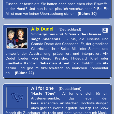
Zuschauer fasziniert. Sie hatten doch noch eben eine Eiswaffel
Programm
in der Hand? Und nun ist sie plötzlich verschwunden!? Bei Eis
Ali ist man vor keiner Überraschung sicher.
{Bühne 30}
Alix Dudel
(Deutschland)
"
Immergrünes und Gitarre - Die Diseuse
singt Chansons
" - Sie, die Diseuse und
Grande Dame des Chansons. Er, der grandiose
Gitarrist an ihrer Seite. Mit tiefer Stimme und
umwerfender Ausstrahlung präsentiert und interpretiert Alix
Dudel Lieder von Georg Kreisler, Hildegard Knef oder
Friedhelm Kändler.
Sebastian Albert
rockt fröhlich um Alix
herum und gibt musikalisch-frech so manchen Kommentar
ab.
{Bühne 22}
All for one
(Deutschland)
"
Haste Töne
" - All for one steht für ein
Artistenensemble, das neben den
herausragenden artistischen Höchstleistungen
auch großen Wert auf guten Ton legt. Die Show
fesselt die Zuschauer, sie rockt und bebt, verzaubert mit Musik,