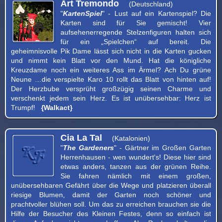
Art Tremondo
(Deutschland)
"
KartenSpiel
" - Lust auf ein Kartenspiel? Die
Karten sind für Sie gemischt! Vier
aufsehenerregende Stelzenfiguren halten sich
für ein „Spielchen“ auf bereit. Die
geheimnisvolle Pik Dame lässt sich nicht in die Karten gucken
und nimmt kein Blatt vor den Mund. Hat die königliche
Kreuzdame noch ein weiteres Ass im Ärmel? Ach Du grüne
Neune …die verspielte Karo 10 rollt das Blatt von hinten auf!
Der Herzbube versprüht großzügig seinen Charme und
verschenkt jedem sein Herz. Es ist unübersehbar: Herz ist
Trumpf!
{Walkact}
Cia La Tal
(Katalonien)
"
The Gardeners
" - Gärtner im Großen Garten
Herrenhausen - wen wundert's! Diese hier sind
etwas anders, tanzen aus der grünen Reihe.
Sie fahren nämlich mit einem großen,
unübersehbaren Gefährt über die Wege und platzieren überall
riesige Blumen, damit der Garten noch schöner und
prachtvoller blühen soll. Um das zu erreichen brauchen sie die
Hilfe der Besucher des Kleinen Festes, denn so einfach ist