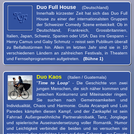
Duo Full House
(Deutschland)
Innerhalb kürzester Zeit hat sich das Duo Full
House zu einer der internationalsten Gruppen
der Schweizer Comedy Szene entwickelt. Ob in
Deutschland, Frankreich, Grossbritannien,
Italien, Japan, Schweiz, Spanien oder USA: Das irre Gespann –
Henry Camus und Gaby Schmutz – reisst sein Publikum überall
zu Beifallsstürmen hin. Allein im letzten Jahr sind sie in 10
verschiedenen Ländern an zahlreichen Festivals, in Theatern
und Fernsehprogrammen aufgetreten.
{Bühne 1}
Duo Kaos
(Italien / Guatemala)
"
Time to Loop
" - Die Geschichte von zwei
jungen Menschen, die sich näher kommen und
zwischen Konkurrenz und Miteinander ringen.
Sie suchen nach Gemeinsamkeiten und
Individualität, Chaos und Harmonie. Giulia Arcangeli und Luis
Paredes kämpfen diesen Kampf, und der Zankapfel ist sein
Fahrrad. Außergewöhnliche Partnerakrobatik, Tanz, Jonglage
und spielerische Auseinandersetzung voller Romantik, Humor
und Leichtigkeit verbindet die beiden und so versuchen sie
gemeinsam den perfekten Loop auf dem Fahrrad - zur Freude