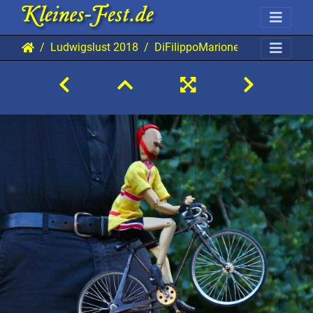
Ludwigslust 2018
DiFilippoMarionette 20180810