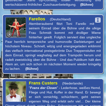
wertschätzend-fröhlicher Zuschauerbeteiligung.
{Bühne}
Programm
Farellos
(Deutschland)
Atemberaubend flitzt Toni Farello mit
seinem Einrad über die Bühne und die ulkige
Frau Schmidt kommt mit drolliger Miene
hinterher geeilt. Folglich serviert das ungleiche
Paar herrlich temporeiche und humorvolle Darbietungen auf
höchstem Niveau. Schnell, witzig und energiegeladen erklimmt
das vielfach international preisgekrönte Duo Treppenstufen mit
dem Einrad, springt waghalsig auf dem Trampolin herum und
radelt zweistöckig über die Bühne - Und das Publikum hält den
Atem an, um sich schon im nächsten Moment wieder kringelig
zu lachen.
{Bühne}
Frans Custers
(Niederlande)
"
Frans der Clown
" - Lederhose, weißes Hemd,
Fliege und Hut, Koffer in der Hand. Er bewegt
er sich vorsichtig, schüchtern, geht seinen
eigenen Weg und erlebt sehr viel… Der kleine
Clown glänzt durch seine Ruhe. Schweigsam tritt er seinem