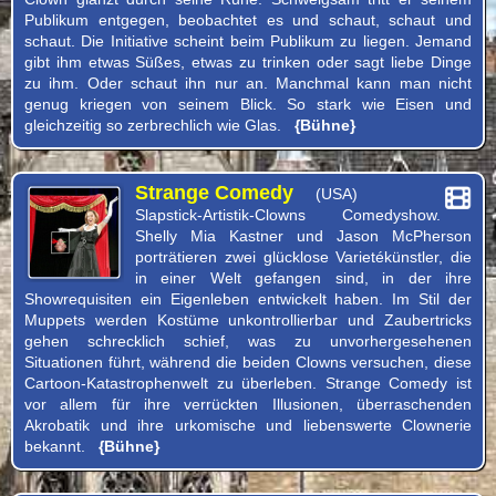
Publikum entgegen, beobachtet es und schaut, schaut und
schaut. Die Initiative scheint beim Publikum zu liegen. Jemand
gibt ihm etwas Süßes, etwas zu trinken oder sagt liebe Dinge
zu ihm. Oder schaut ihn nur an. Manchmal kann man nicht
genug kriegen von seinem Blick. So stark wie Eisen und
gleichzeitig so zerbrechlich wie Glas.
{Bühne}
Strange Comedy
(USA)
Slapstick-Artistik-Clowns Comedyshow.
Shelly Mia Kastner und Jason McPherson
porträtieren zwei glücklose Varietékünstler, die
in einer Welt gefangen sind, in der ihre
Showrequisiten ein Eigenleben entwickelt haben. Im Stil der
Muppets werden Kostüme unkontrollierbar und Zaubertricks
gehen schrecklich schief, was zu unvorhergesehenen
Situationen führt, während die beiden Clowns versuchen, diese
Cartoon-Katastrophenwelt zu überleben. Strange Comedy ist
vor allem für ihre verrückten Illusionen, überraschenden
Akrobatik und ihre urkomische und liebenswerte Clownerie
bekannt.
{Bühne}