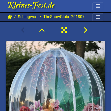
Schlagwort
TheShowGlobe 20180726 HH AKu 12