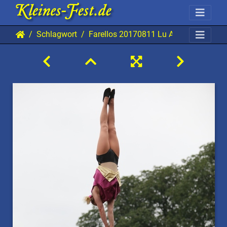
Schlagwort
Farellos 20170811 Lu AKu 0926 0853