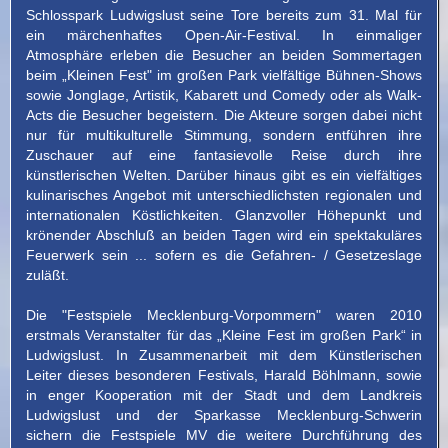
Schlosspark Ludwigslust seine Tore bereits zum 31. Mal für
inoffizielle
ein märchenhaftes Open-Air-Festival. In einmaliger
Atmosphäre erleben die Besucher an beiden Sommertagen
HomePage
beim „Kleinen Fest" im großen Park vielfältige Bühnen-Shows
sowie Jonglage, Artistik, Kabarett und Comedy oder als Walk-
Acts die Besucher begeistern. Die Akteure sorgen dabei nicht
nur für multikulturelle Stimmung, sondern entführen ihre
Zuschauer auf eine fantasievolle Reise durch ihre
künstlerischen Welten. Darüber hinaus gibt es ein vielfältiges
kulinarisches Angebot mit unterschiedlichsten regionalen und
internationalen Köstlichkeiten. Glanzvoller Höhepunkt und
krönender Abschluß an beiden Tagen wird ein spektakuläres
Feuerwerk sein ... sofern es die Gefahren- / Gesetzeslage
zuläßt.
Die "Festspiele Mecklenburg-Vorpommern" waren 2010
erstmals Veranstalter für das „Kleine Fest im großen Park“ in
Ludwigslust. In Zusammenarbeit mit dem Künstlerischen
Leiter dieses besonderen Festivals, Harald Böhlmann, sowie
in enger Kooperation mit der Stadt und dem Landkreis
Ludwigslust und der Sparkasse Mecklenburg-Schwerin
sichern die Festspiele MV die weitere Durchführung des