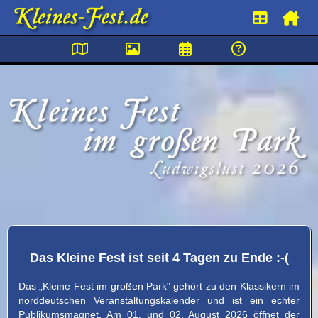
Kleines
Fest
im
großen
Park
Ludwigslust
Das Kleine Fest ist seit 4 Tagen zu Ende :-(
2026
Das „Kleine Fest im großen Park" gehört zu den Klassikern im
norddeutschen Veranstaltungskalender und ist ein echter
//
Publikumsmagnet. Am 01. und 02. August 2026 öffnet der