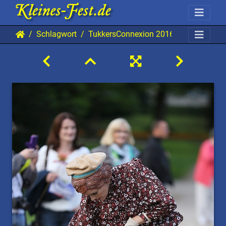
Schlagwort
TukkersConnexion 20160806 BP AKu 