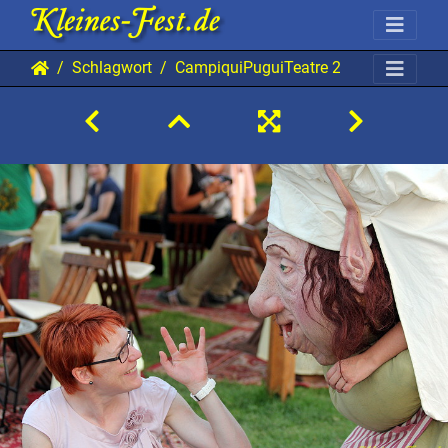
Schlagwort
CampiquiPuguiTeatre 20140717 HH S