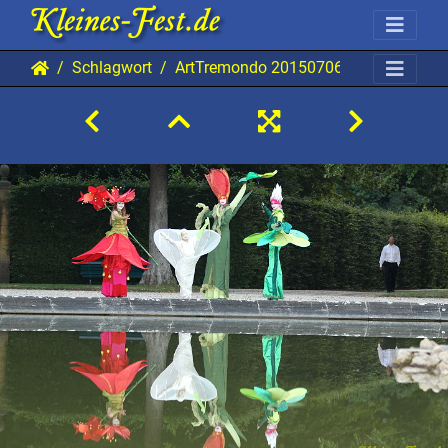
Schlagwort
ArtTremondo 20150706 HH AKu 5336