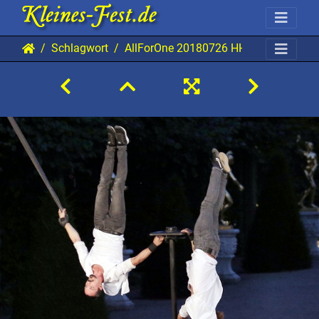
Schlagwort
AllForOne 20180726 HH AKu 1345 12