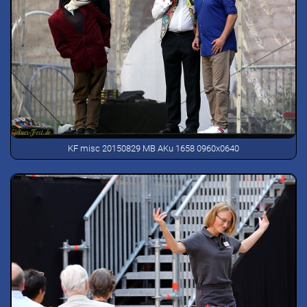
KF misc 20150829 MB AKu 1658 0960x0640