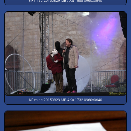
KF misc 20150829 MB AKu 1688 0960x0640
KF misc 20150829 MB AKu 1732 0960x0640