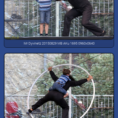
Mr Dyvinetz 20150829 MB AKu 1695 0960x0640