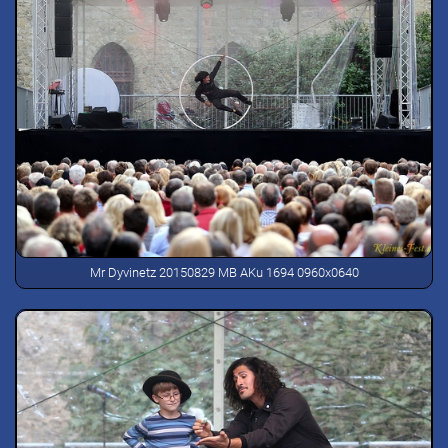
Mr Dyvinetz 20150829 MB AKu 1694 0960x0640