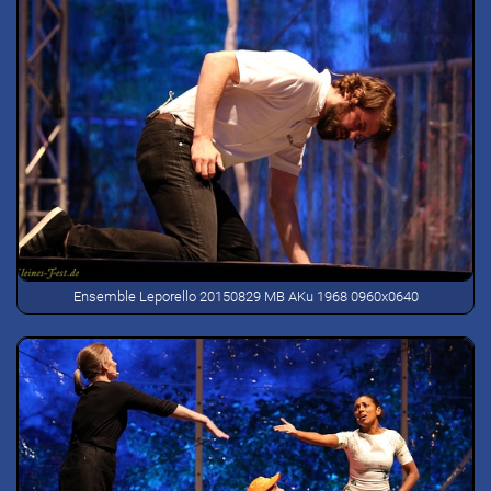
Ensemble Leporello 20150829 MB AKu 1968 0960x0640