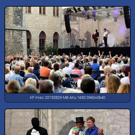
KF misc 20150829 MB AKu 1650 0960x0640