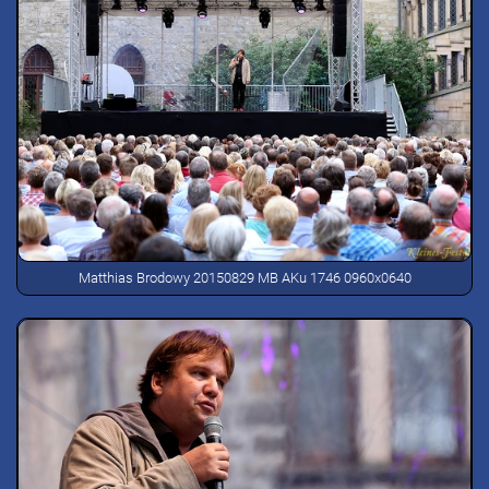
Matthias Brodowy 20150829 MB AKu 1746 0960x0640