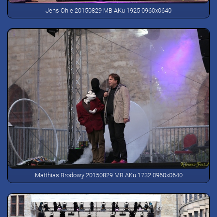
Jens Ohle 20150829 MB AKu 1925 0960x0640
Matthias Brodowy 20150829 MB AKu 1732 0960x0640