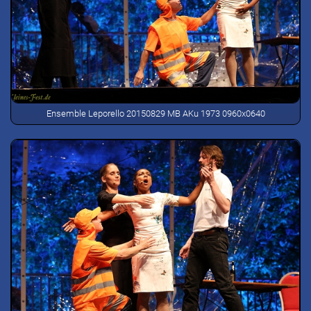
Ensemble Leporello 20150829 MB AKu 1973 0960x0640