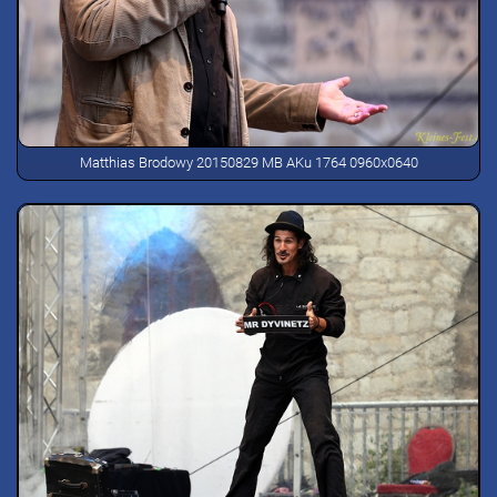
Matthias Brodowy 20150829 MB AKu 1764 0960x0640