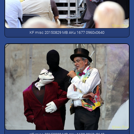
KF misc 20150829 MB AKu 1677 0960x0640