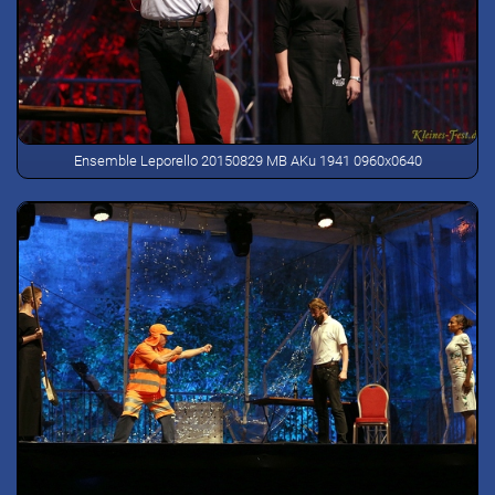
Ensemble Leporello 20150829 MB AKu 1941 0960x0640