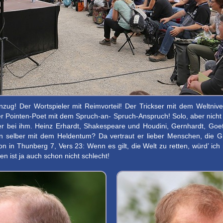
ug! Der Wortspieler mit Reimvorteil! Der Trickser mit dem Weltniv
r Pointen-Poet mit dem Spruch-an- Spruch-Anspruch! Solo, aber nicht 
er bei ihm. Heinz Erhardt, Shakespeare und Houdini, Gernhardt, Go
n selber mit dem Heldentum? Da vertraut er lieber Menschen, die Gre
n in Thunberg 7, Vers 23: Wenn es gilt, die Welt zu retten, würd’ ich 
n ist ja auch schon nicht schlecht!