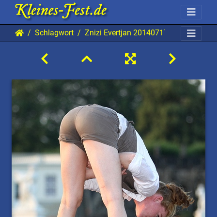
Schlagwort
Znizi Evertjan 20140717 HH AKu 804