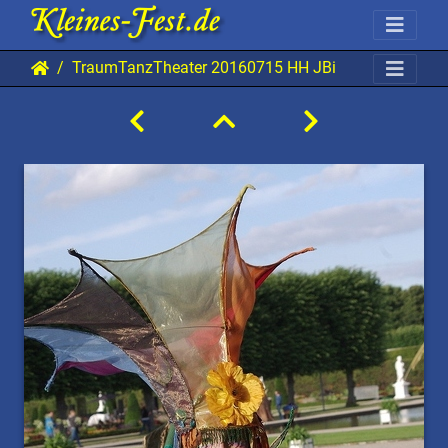
TraumTanzTheater 20160715 HH JBi 7108 0640x09