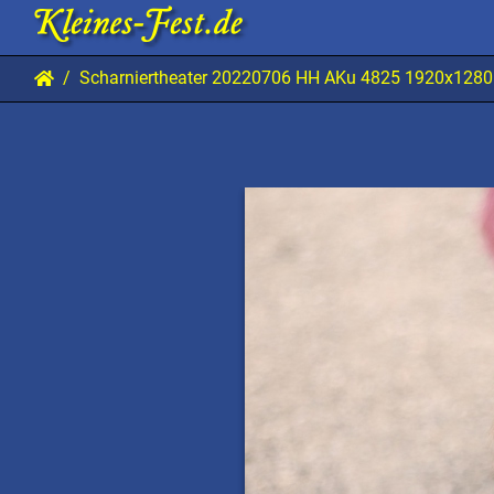
Scharniertheater 20220706 HH AKu 4825 1920x1280