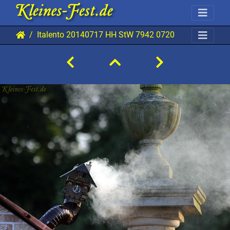
Italento 20140717 HH StW 7942 0720x0480 01