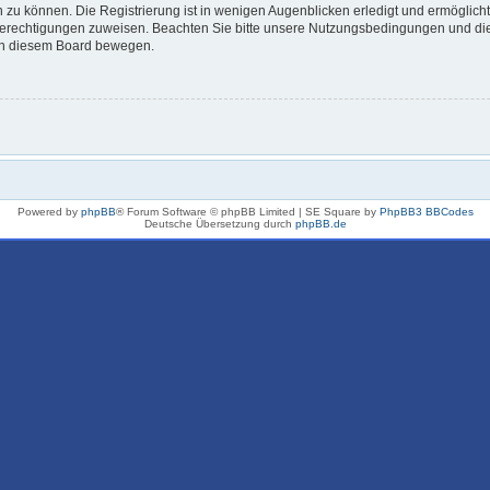
 zu können. Die Registrierung ist in wenigen Augenblicken erledigt und ermöglicht
 Berechtigungen zuweisen. Beachten Sie bitte unsere Nutzungsbedingungen und die 
 in diesem Board bewegen.
Powered by
phpBB
® Forum Software © phpBB Limited | SE Square by
PhpBB3 BBCodes
Deutsche Übersetzung durch
phpBB.de