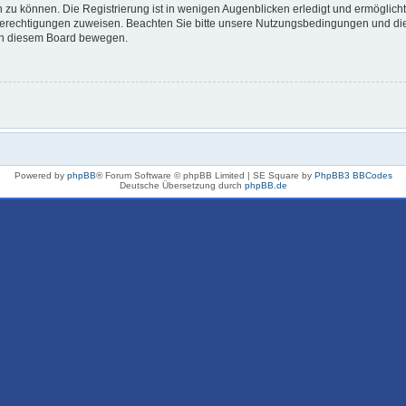
 zu können. Die Registrierung ist in wenigen Augenblicken erledigt und ermöglicht
 Berechtigungen zuweisen. Beachten Sie bitte unsere Nutzungsbedingungen und die 
 in diesem Board bewegen.
Powered by
phpBB
® Forum Software © phpBB Limited | SE Square by
PhpBB3 BBCodes
Deutsche Übersetzung durch
phpBB.de