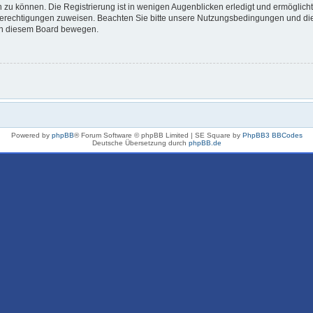
 zu können. Die Registrierung ist in wenigen Augenblicken erledigt und ermöglicht
 Berechtigungen zuweisen. Beachten Sie bitte unsere Nutzungsbedingungen und die 
 in diesem Board bewegen.
Powered by
phpBB
® Forum Software © phpBB Limited | SE Square by
PhpBB3 BBCodes
Deutsche Übersetzung durch
phpBB.de