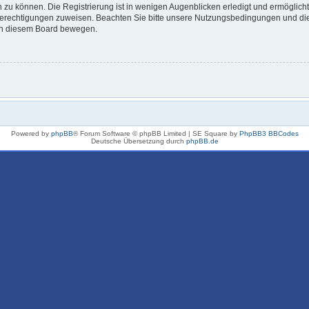
 zu können. Die Registrierung ist in wenigen Augenblicken erledigt und ermöglicht
 Berechtigungen zuweisen. Beachten Sie bitte unsere Nutzungsbedingungen und die 
 in diesem Board bewegen.
Powered by
phpBB
® Forum Software © phpBB Limited | SE Square by
PhpBB3 BBCodes
Deutsche Übersetzung durch
phpBB.de